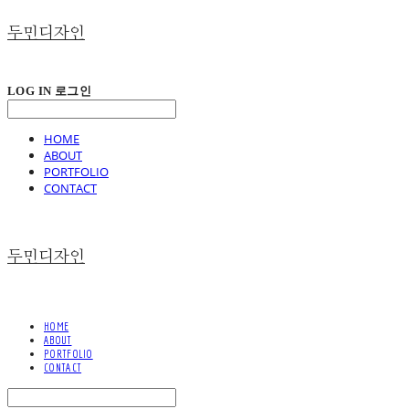
두민디자인
LOG IN
로그인
HOME
ABOUT
PORTFOLIO
CONTACT
두민디자인
HOME
ABOUT
PORTFOLIO
CONTACT