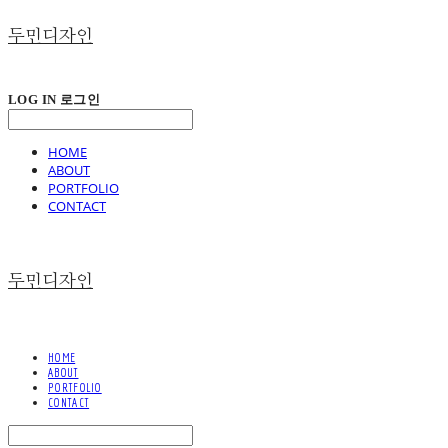
두민디자인
LOG IN
로그인
HOME
ABOUT
PORTFOLIO
CONTACT
두민디자인
HOME
ABOUT
PORTFOLIO
CONTACT