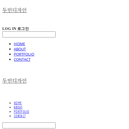
두민디자인
LOG IN
로그인
HOME
ABOUT
PORTFOLIO
CONTACT
두민디자인
HOME
ABOUT
PORTFOLIO
CONTACT