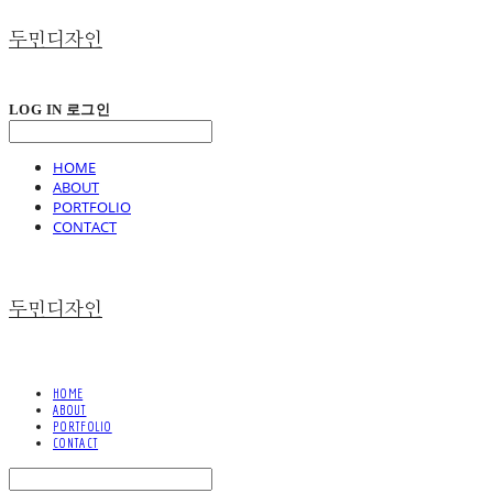
두민디자인
LOG IN
로그인
HOME
ABOUT
PORTFOLIO
CONTACT
두민디자인
HOME
ABOUT
PORTFOLIO
CONTACT